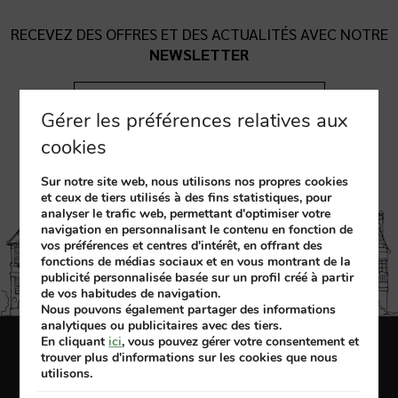
RECEVEZ DES OFFRES ET DES ACTUALITÉS AVEC NOTRE
NEWSLETTER
Inscrivez-Vous
Gérer les préférences relatives aux
cookies
Sur notre site web, nous utilisons nos propres cookies
et ceux de tiers utilisés à des fins statistiques, pour
analyser le trafic web, permettant d'optimiser votre
navigation en personnalisant le contenu en fonction de
vos préférences et centres d'intérêt, en offrant des
fonctions de médias sociaux et en vous montrant de la
publicité personnalisée basée sur un profil créé à partir
de vos habitudes de navigation.
Nous pouvons également partager des informations
analytiques ou publicitaires avec des tiers.
En cliquant
ici
, vous pouvez gérer votre consentement et
Mention légales
Politique des cookies
trouver plus d'informations sur les cookies que nous
utilisons.
Développé par
mirai