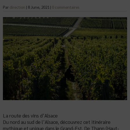
Par
direction
|
8 June, 2021
|
0 commentaires
La route des vins d’Alsace
Du nord au sud de l’Alsace, découvrez cet itinéraire
mythique et unique dans le Grand-Est. De Thann (Haut-