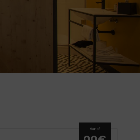
Vanaf
99€