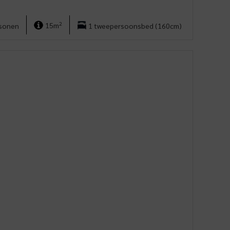
2
rsonen
15m
1 tweepersoonsbed (160cm)