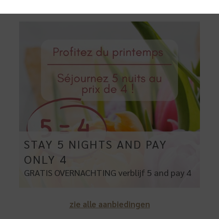
LUSIEVE AANBIEDING VOOR DEZE K
STAY 5 NIGHTS AND PAY
ONLY 4
GRATIS OVERNACHTING
verblijf 5 and pay 4
zie alle aanbiedingen