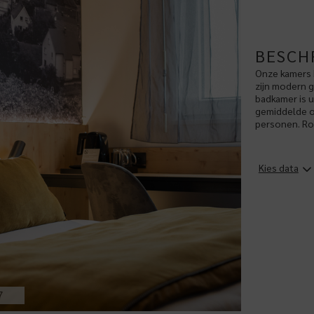
BESCH
Onze kamers 
zijn modern 
badkamer is 
gemiddelde o
personen. Ro
Kies data
7