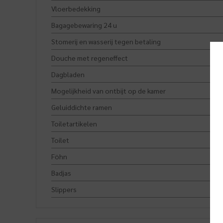
Vloerbedekking
Bagagebewaring 24 u
Stomerij en wasserij tegen betaling
Douche met regeneffect
Dagbladen
Mogelijkheid van ontbijt op de kamer
Geluiddichte ramen
Toiletartikelen
Toilet
Föhn
Badjas
Slippers