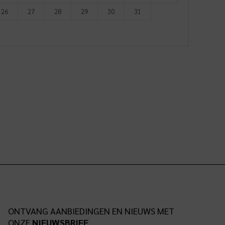
26
27
28
29
30
31
ONTVANG AANBIEDINGEN EN NIEUWS MET
ONZE
NIEUWSBRIEF