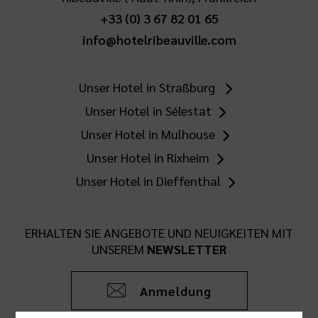
+33 (0) 3 67 82 01 65
info@hotelribeauville.com
Unser Hotel in Straßburg
Unser Hotel in Sélestat
Unser Hotel in Mulhouse
Unser Hotel in Rixheim
Unser Hotel in Dieffenthal
ERHALTEN SIE ANGEBOTE UND NEUIGKEITEN MIT
UNSEREM
NEWSLETTER
Anmeldung